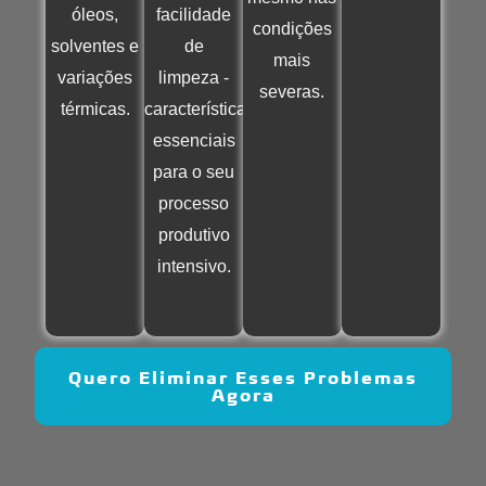
óleos,
facilidade
condições
solventes e
de
mais
variações
limpeza -
severas.
térmicas.
características
essenciais
para o seu
processo
produtivo
intensivo.
Quero Eliminar Esses Problemas
Agora