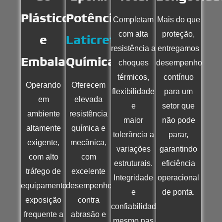
Plásticos
Potência
Completam
Mais do que
com alta
proteção,
e
Laticrete
resistência a
entregamos
Embalagens
Química
choques
desempenho
térmicos,
contínuo
Operando
Oferecem
flexibilidade
para um
em
elevada
e
setor que
ambiente
resistência
maior
não pode
altamente
química e
tolerância a
parar,
exigente,
mecânica,
variações
garantindo
com alto
com
estruturais.
eficiência
tráfego de
excelente
Integridade
operacional
equipamentos,
desempenho
e
de ponta.
exposição
contra
confiabilidade
frequente a
abrasão e
mesmo nas