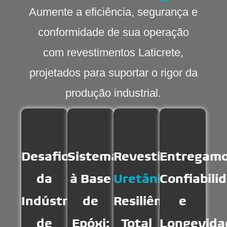
Aumente a eficiência, segurança e
conformidade de sua operação
com revestimentos Laticrete,
projetados para suportar o rigor da
produção industrial.
Desafios
Sistemas
Revestimentos
Entregam
da
à Base
Uretânicos
Confiabili
:
Indústria
de
Resiliência
e
de
Epóxi:
Total
Longevida