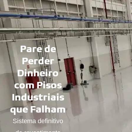
Pare de
Perder
Dinheiro
com Pisos
Industriais
que Falham
Sistema definitivo