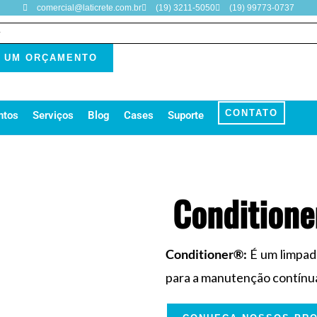
comercial@laticrete.com.br
(19) 3211-5050
(19) 99773-0737
E UM ORÇAMENTO
CONTATO
ntos
Serviços
Blog
Cases
Suporte
Condition
Conditioner®:
É um limpad
para a manutenção contínua