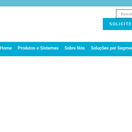
Ir
para
o
SOLICIT
conteúdo
Home
Produtos e Sistemas
Sobre Nós
Soluções por Segme