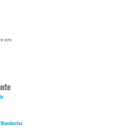
re em
ente
br
. Manchester