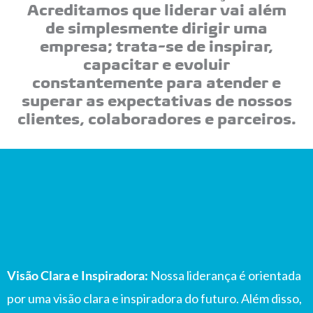
o
i
e
r
Acreditamos que liderar vai além
de simplesmente dirigir uma
k
n
a
empresa; trata-se de
inspirar,
capacitar e evoluir
m
constantemente para atender e
superar as
expectativas
de nossos
clientes, colaboradores e parceiros.
Visão Clara e Inspiradora:
Nossa liderança é orientada
por uma visão clara e inspiradora do futuro. Além disso,