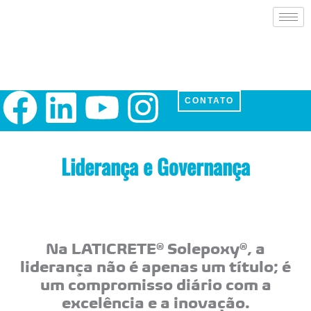
Ir
para
o
conteúdo
F
L
Y
I
CONTATO
a
i
o
n
Liderança e Governança
c
n
u
s
e
k
t
t
b
e
u
a
Na LATICRETE® Solepoxy®, a
liderança
não é apenas um título; é
o
d
b
g
um
compromisso
diário com a
excelência
e a
inovação
.