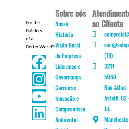
Sobre nós
Atendiment
ao Cliente
Nossa
For the
Builders
comercial
História
of a
sac@solep
Visão Geral
Better World
™
(19)
da Empresa
F
I
Y
L
3211-
Liderança e
a
n
o
i
5050
Governança
c
s
u
n
Rua Athos
Carreiras
Astolfi, 82 
Inovação e
e
t
t
k
Jd.
Compromisso
b
a
u
e
Mancheste
Ambiental