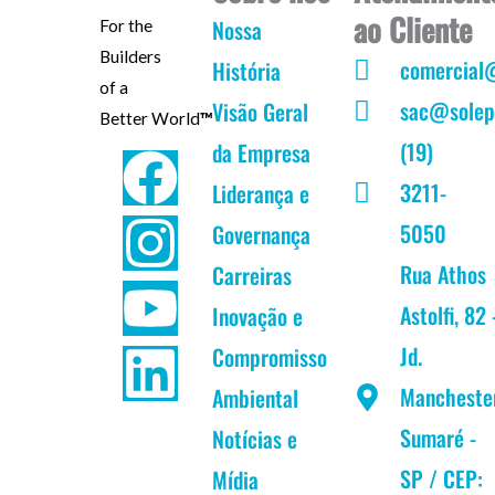
ao Cliente
Nossa
For the
Builders
comercial
História
of a
sac@solep
Visão Geral
Better World
™
(19)
da Empresa
F
I
Y
L
3211-
Liderança e
a
n
o
i
5050
Governança
c
s
u
n
Rua Athos
Carreiras
Astolfi, 82 
Inovação e
e
t
t
k
Jd.
Compromisso
b
a
u
e
Mancheste
Ambiental
Sumaré -
Notícias e
o
g
b
d
SP / CEP:
Mídia