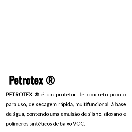
o
i
e
r
k
n
a
m
Petrotex ®
PETROTEX ®
é um protetor de concreto pronto
para uso, de secagem rápida, multifuncional, à base
de água, contendo uma emulsão de silano, siloxano e
polímeros sintéticos de baixo VOC.