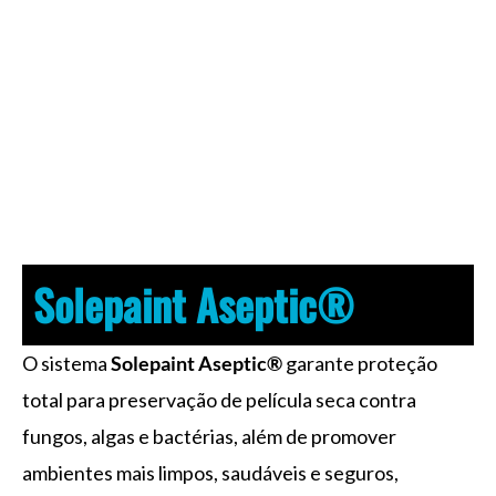
o
i
e
r
k
n
a
m
Solepaint Aseptic®
O sistema
Solepaint Aseptic®
garante proteção
total para preservação de película seca contra
fungos, algas e bactérias, além de promover
ambientes mais limpos, saudáveis e seguros,