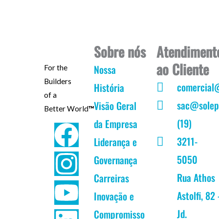
Sobre nós
Atendiment
ao Cliente
Nossa
For the
Builders
comercial
História
of a
sac@solep
Visão Geral
Better World
™
(19)
da Empresa
F
I
Y
L
3211-
Liderança e
a
n
o
i
5050
Governança
c
s
u
n
Rua Athos
Carreiras
Astolfi, 82 
Inovação e
e
t
t
k
Jd.
Compromisso