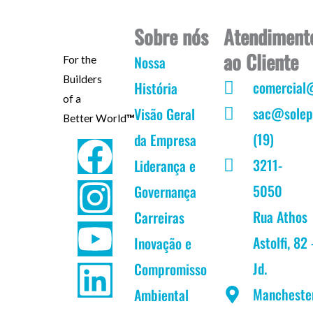
Sobre nós
Atendiment
ao Cliente
Nossa
For the
Builders
comercial
História
of a
sac@solep
Visão Geral
Better World
™
(19)
da Empresa
F
I
Y
L
3211-
Liderança e
a
n
o
i
5050
Governança
c
s
u
n
Rua Athos
Carreiras
Astolfi, 82 
Inovação e
e
t
t
k
Jd.
Compromisso
b
a
u
e
Mancheste
Ambiental