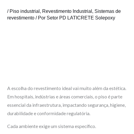
o
i
e
r
k
n
a
/
Piso industrial
,
Revestimento Industrial
,
Sistemas de
revestimento
/ Por
Setor PD LATICRETE Solepoxy
m
A escolha do revestimento ideal vai muito além da estética.
Em hospitais, indústrias e áreas comerciais, o piso é parte
essencial da infraestrutura, impactando segurança, higiene,
durabilidade e conformidade regulatória.
Cada ambiente exige um sistema específico.