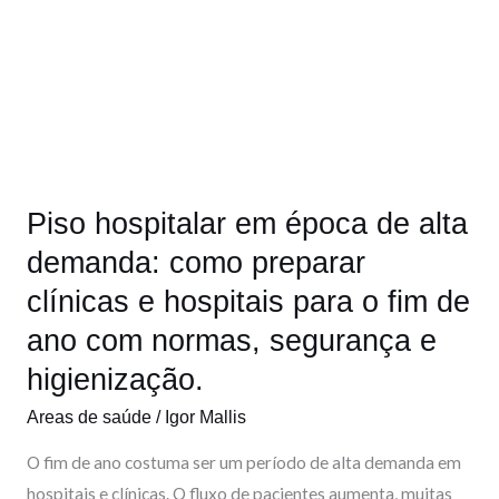
o
i
e
r
Piso
hospitalar
k
n
a
em
m
época
de
alta
demanda:
Piso hospitalar em época de alta
como
preparar
demanda: como preparar
clínicas
clínicas e hospitais para o fim de
e
ano com normas, segurança e
hospitais
higienização.
para
o
Areas de saúde
/
Igor Mallis
fim
O fim de ano costuma ser um período de alta demanda em
de
hospitais e clínicas. O fluxo de pacientes aumenta, muitas