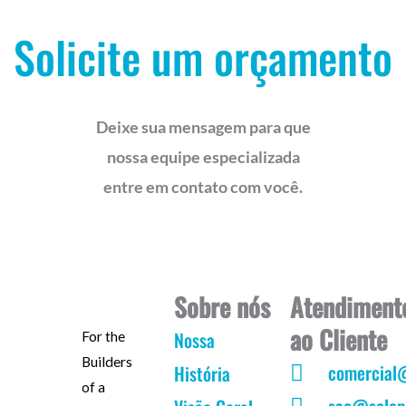
Solicite um orçamento
Deixe sua mensagem para que
nossa equipe especializada
entre em contato com você.
Sobre nós
Atendiment
ao Cliente
Nossa
For the
Builders
comercial
História
of a
sac@solep