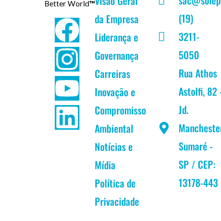
Visão Geral
Better World
™
(19)
da Empresa
F
I
Y
L
3211-
Liderança e
a
n
o
i
5050
Governança
c
s
u
n
Rua Athos
Carreiras
Astolfi, 82 
Inovação e
e
t
t
k
Jd.
Compromisso
b
a
u
e
Mancheste
Ambiental
Sumaré -
Notícias e
o
g
b
d
SP / CEP:
Mídia
o
r
e
i
13178-443
Política de
k
a
n
Privacidade