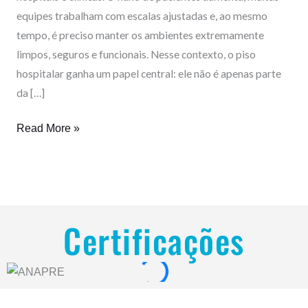
ano
equipes trabalham com escalas ajustadas e, ao mesmo
com
tempo, é preciso manter os ambientes extremamente
normas,
limpos, seguros e funcionais. Nesse contexto, o piso
segurança
hospitalar ganha um papel central: ele não é apenas parte
e
da […]
higienização.
Read More »
Certificações