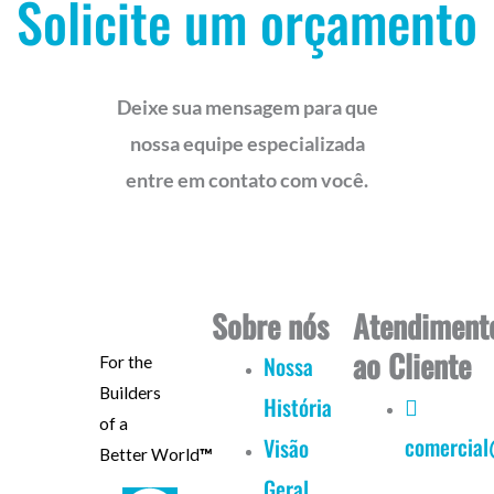
Solicite um orçamento
Deixe sua mensagem para que
nossa equipe especializada
entre em contato com você.
Sobre nós
Atendiment
ao Cliente
Nossa
For the
Builders
História
of a
comercial
Visão
Better World
™
Geral