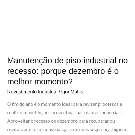
o
i
e
r
Manutenção
de
k
n
a
piso
m
industrial
no
recesso:
porque
Manutenção de piso industrial no
dezembro
é
recesso: porque dezembro é o
o
melhor momento?
melhor
Revestimento Industrial
/
Igor Mallis
momento?
O fim do ano é o momento ideal para revisar processos e
realizar manutenções preventivas nas plantas industriais.
Aproveitar o recesso de dezembro para recuperar ou
revitalizar o piso industrial garante mais segurança, higiene