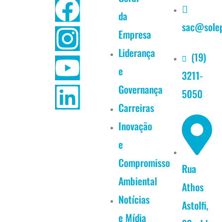
F
I
Y
L
da
sac@solep
a
n
o
i
Empresa
c
s
u
n
Liderança
(19)
e
3211-
e
t
t
k
Governança
5050
b
a
u
e
Carreiras
Inovação
o
g
b
d
e
o
r
e
i
Compromisso
Rua
k
a
n
Ambiental
Athos
Notícias
m
Astolfi,
e Mídia