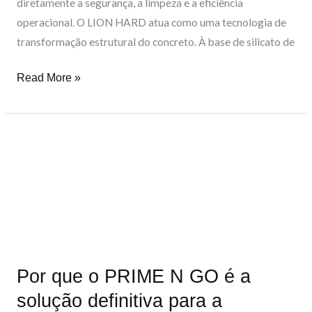
diretamente a segurança, a limpeza e a eficiência
operacional. O LION HARD atua como uma tecnologia de
transformação estrutural do concreto. À base de silicato de
Read More »
Por
que
o
PRIME
N
GO
é
Por que o PRIME N GO é a
a
solução
solução definitiva para a