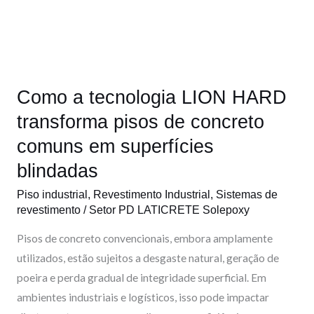
LION
HARD
transforma
pisos
Como a tecnologia LION HARD
de
concreto
transforma pisos de concreto
comuns
comuns em superfícies
em
blindadas
superfícies
blindadas
Piso industrial
,
Revestimento Industrial
,
Sistemas de
revestimento
/
Setor PD LATICRETE Solepoxy
Pisos de concreto convencionais, embora amplamente
utilizados, estão sujeitos a desgaste natural, geração de
poeira e perda gradual de integridade superficial. Em
ambientes industriais e logísticos, isso pode impactar