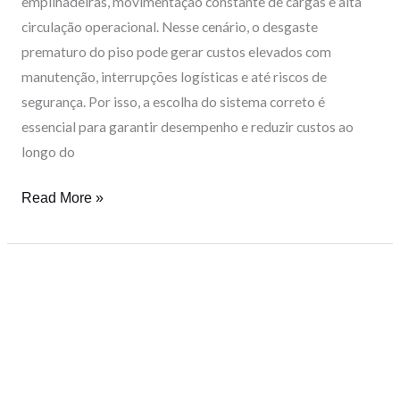
empilhadeiras, movimentação constante de cargas e alta
circulação operacional. Nesse cenário, o desgaste
prematuro do piso pode gerar custos elevados com
manutenção, interrupções logísticas e até riscos de
segurança. Por isso, a escolha do sistema correto é
essencial para garantir desempenho e reduzir custos ao
longo do
Read More »
Manutenção
de
Pisos
Industriais:
5