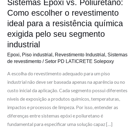
o
i
e
r
Sistemas Epóxi vs. Poliuretano:
Sistemas
Epóxi
Como escolher o revestimento
k
n
a
vs.
ideal para a resistência química
m
Poliuretano:
exigida pelo seu segmento
Como
industrial
escolher
o
Epoxi
,
Piso industrial
,
Revestimento Industrial
,
Sistemas
revestimento
de revestimento
/
Setor PD LATICRETE Solepoxy
ideal
A escolha do revestimento adequado para um piso
para
industrial não deve ser baseada apenas na aparência ou no
a
custo inicial da aplicação. Cada segmento possui diferentes
resistência
níveis de exposição a produtos químicos, temperaturas,
química
impactos e processos de limpeza. Por isso, entender as
exigida
diferenças entre sistemas epóxi e poliuretano é
pelo
fundamental para especificar uma solução capaz […]
seu