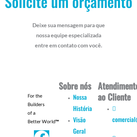
Solicite um orçamento
Deixe sua mensagem para que
nossa equipe especializada
entre em contato com você.
Sobre nós
Atendiment
ao Cliente
Nossa
For the
Builders
História
of a
comercial
Visão
Better World
™
Geral