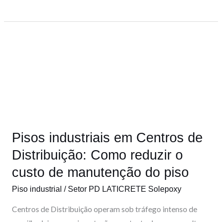
Pisos
industriais
em
Centros
de
Distribuição:
Como
Pisos industriais em Centros de
reduzir
o
Distribuição: Como reduzir o
custo
custo de manutenção do piso
de
Piso industrial
/
Setor PD LATICRETE Solepoxy
manutenção
do
Centros de Distribuição operam sob tráfego intenso de
piso