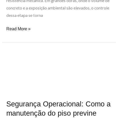
resistência mecânica. Em grandes obras, onde o volume de
concreto e a exposição ambiental são elevados, o controle
dessa etapa se torna
Read More »
Segurança
Operacional:
Como
a
manutenção
do
piso
Segurança Operacional: Como a
previne
acidentes
manutenção do piso previne