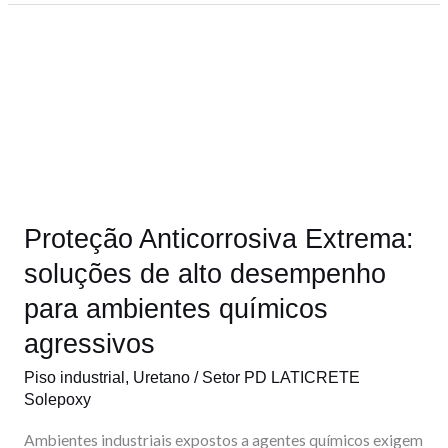
Proteção
Anticorrosiva
Extrema:
soluções
de
alto
desempenho
Proteção Anticorrosiva Extrema:
para
ambientes
soluções de alto desempenho
químicos
para ambientes químicos
agressivos
agressivos
Piso industrial
,
Uretano
/
Setor PD LATICRETE
Solepoxy
Ambientes industriais expostos a agentes químicos exigem