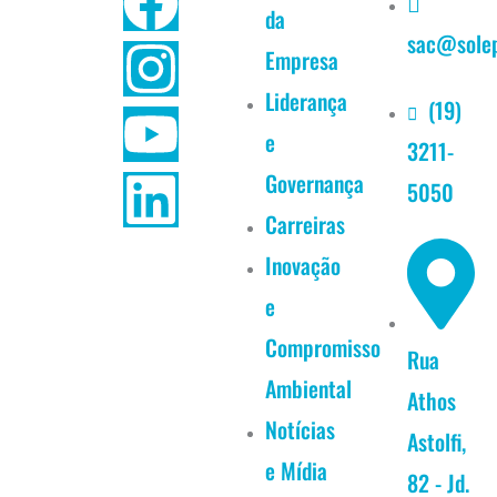
F
I
Y
L
da
sac@solep
a
n
o
i
Empresa
c
s
u
n
Liderança
(19)
e
3211-
e
t
t
k
Governança
5050
b
a
u
e
Carreiras
Inovação
o
g
b
d
e
o
r
e
i
Compromisso
Rua
k
a
n
Ambiental
Athos
Notícias
m
Astolfi,
e Mídia
82 - Jd.