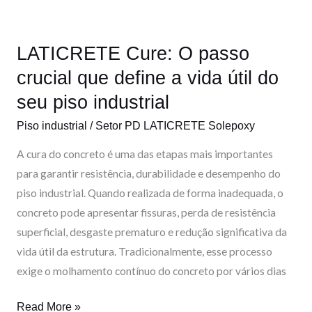
que
define
LATICRETE Cure: O passo
a
vida
crucial que define a vida útil do
útil
seu piso industrial
do
Piso industrial
/
Setor PD LATICRETE Solepoxy
seu
piso
A cura do concreto é uma das etapas mais importantes
industrial
para garantir resistência, durabilidade e desempenho do
piso industrial. Quando realizada de forma inadequada, o
concreto pode apresentar fissuras, perda de resistência
superficial, desgaste prematuro e redução significativa da
vida útil da estrutura. Tradicionalmente, esse processo
exige o molhamento contínuo do concreto por vários dias
Read More »