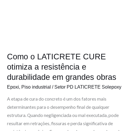
o
LATICRETE
CURE
otimiza
a
resistência
Como o LATICRETE CURE
e
durabilidade
otimiza a resistência e
em
durabilidade em grandes obras
grandes
Epoxi
,
Piso industrial
/
Setor PD LATICRETE Solepoxy
obras
A etapa de cura do concreto é um dos fatores mais
determinantes para o desempenho final de qualquer
estrutura. Quando negligenciada ou mal executada, pode
resultar em retrações, fissuras e perda significativa de