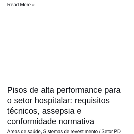
segmento
Read More »
industrial
Pisos
de
alta
performance
para
o
setor
Pisos de alta performance para
hospitalar:
requisitos
o setor hospitalar: requisitos
técnicos,
técnicos, assepsia e
assepsia
conformidade normativa
e
conformidade
Areas de saúde
,
Sistemas de revestimento
/
Setor PD