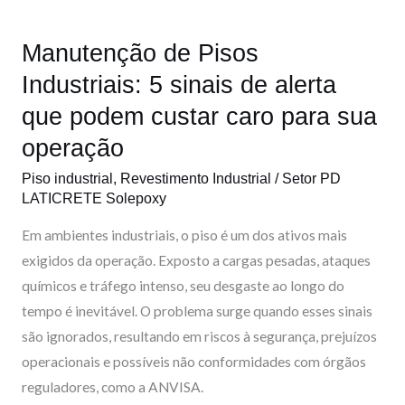
sinais
de
Manutenção de Pisos
alerta
que
Industriais: 5 sinais de alerta
podem
que podem custar caro para sua
custar
operação
caro
para
Piso industrial
,
Revestimento Industrial
/
Setor PD
LATICRETE Solepoxy
sua
operação
Em ambientes industriais, o piso é um dos ativos mais
exigidos da operação. Exposto a cargas pesadas, ataques
químicos e tráfego intenso, seu desgaste ao longo do
tempo é inevitável. O problema surge quando esses sinais
são ignorados, resultando em riscos à segurança, prejuízos
operacionais e possíveis não conformidades com órgãos
reguladores, como a ANVISA.