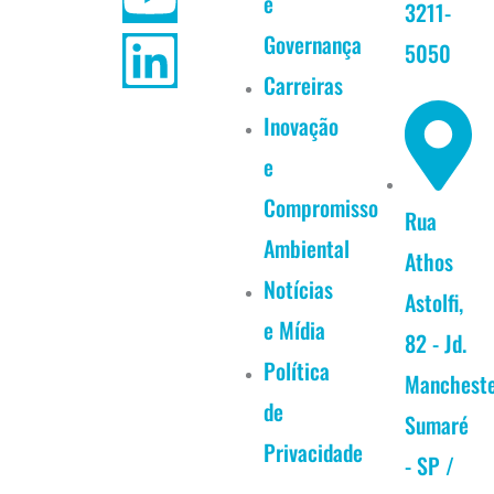
e
3211-
e
t
t
k
Governança
5050
b
a
u
e
Carreiras
Inovação
o
g
b
d
e
o
r
e
i
Compromisso
Rua
k
a
n
Ambiental
Athos
Notícias
m
Astolfi,
e Mídia
82 - Jd.
Política
Manchest
de
Sumaré
Privacidade
- SP /