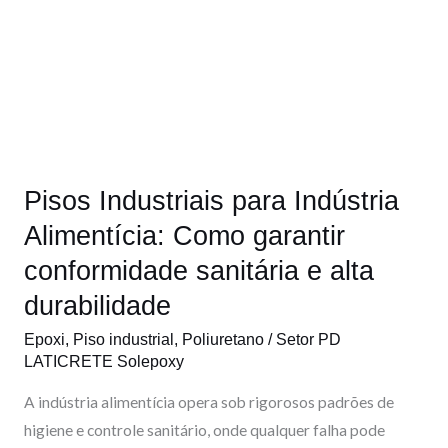
o
i
e
r
Pisos
Industriais
k
n
a
para
m
Indústria
Alimentícia:
Como
garantir
Pisos Industriais para Indústria
conformidade
sanitária
Alimentícia: Como garantir
e
conformidade sanitária e alta
alta
durabilidade
durabilidade
Epoxi
,
Piso industrial
,
Poliuretano
/
Setor PD
LATICRETE Solepoxy
A indústria alimentícia opera sob rigorosos padrões de
higiene e controle sanitário, onde qualquer falha pode