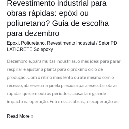
Revestimento industrial para
poliuretano?
Guia
obras rápidas: epóxi ou
de
poliuretano? Guia de escolha
escolha
para dezembro
para
dezembro
Epoxi
,
Poliuretano
,
Revestimento Industrial
/
Setor PD
LATICRETE Solepoxy
Dezembro é, para muitas indústrias, o mês ideal para parar,
respirar e ajustar a planta para o próximo ciclo de
produção. Com o ritmo mais lento ou até mesmo com o
recesso, abre-se uma janela preciosa para executar obras
rápidas que, em outros períodos, causariam grande
impacto na operação. Entre essas obras, a recuperação ou
Read More »