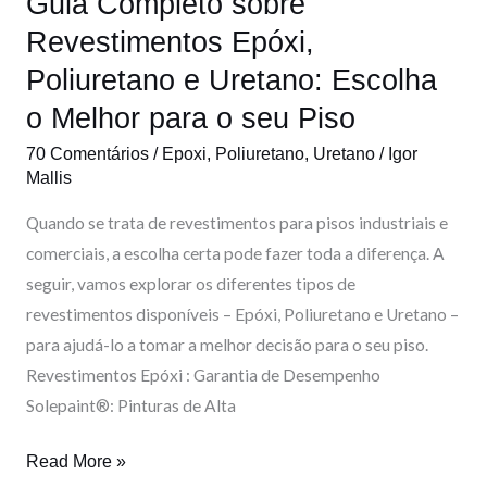
Guia Completo sobre
Poliuretano
e
Revestimentos Epóxi,
Uretano:
Poliuretano e Uretano: Escolha
Escolha
o Melhor para o seu Piso
o
Melhor
70 Comentários
/
Epoxi
,
Poliuretano
,
Uretano
/
Igor
Mallis
para
o
Quando se trata de revestimentos para pisos industriais e
seu
comerciais, a escolha certa pode fazer toda a diferença. A
Piso
seguir, vamos explorar os diferentes tipos de
revestimentos disponíveis – Epóxi, Poliuretano e Uretano –
para ajudá-lo a tomar a melhor decisão para o seu piso.
Revestimentos Epóxi : Garantia de Desempenho
Solepaint®: Pinturas de Alta
Read More »