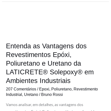
Entenda
as
Vantagens
dos
Revestimentos
Entenda as Vantagens dos
Epóxi,
Poliuretano
Revestimentos Epóxi,
e
Poliuretano e Uretano da
Uretano
LATICRETE® Solepoxy® em
da
Ambientes Industriais
LATICRETE®
Solepoxy®
207 Comentários
/
Epoxi
,
Poliuretano
,
Revestimento
em
Industrial
,
Uretano
/
Bruno Rossi
Ambientes
Vamos analisar, em detalhes, as vantagens dos
Industriais