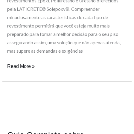
revestimentos Epóxi, Poliuretano e Uretano oferecidos
pela LATICRETE® Solepoxy®. Compreender
minuciosamente as características de cada tipo de
revestimento permitirá que você esteja muito mais
preparado para tomar a melhor decisão para o seu piso,
assegurando assim, uma solução que não apenas atenda,
mas supere as demandas e exigências
Read More »
Guia
Completo
sobre
Revestimentos
Epóxi,