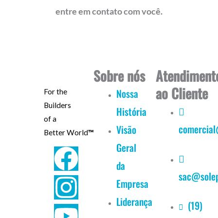
entre em contato com você.
Sobre nós
Atendiment
ao Cliente
Nossa
For the
Builders
História
of a
comercial
Visão
Better World
™
Geral
F
I
Y
L
da
sac@solep
a
n
o
i
Empresa
c
s
u
n
Liderança
(19)