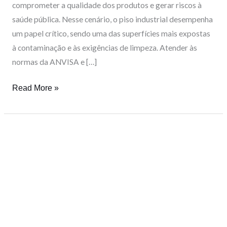
comprometer a qualidade dos produtos e gerar riscos à
saúde pública. Nesse cenário, o piso industrial desempenha
um papel crítico, sendo uma das superfícies mais expostas
à contaminação e às exigências de limpeza. Atender às
normas da ANVISA e […]
Read More »
Revestimento
industrial
para
obras
rápidas:
epóxi
ou