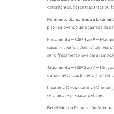
detergentes, desengraxantes ou ác
Polimento diamantado e Lixament
piso removendo uma camada de nat
Fresamento
—
CSP 4 ao 9
— Máquin
sulcar a superfície. Além de ser uma 
ser o fresamento leve para remoção
Jateamento
—
CSP 3 ao 7
— Desgast
ou não metálicos (minerais, sintéti
Lixadeira Desbastadora (Manuais)
cerâmicas e preparar detalhes.
Benefícios da Preparação Adequa