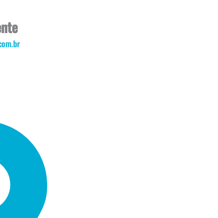
ente
com.br