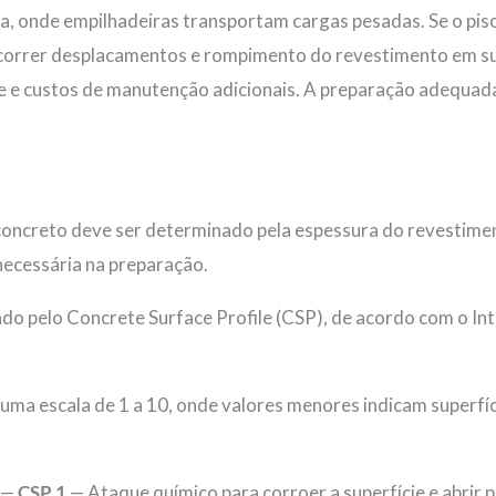
onde empilhadeiras transportam cargas pesadas. Se o piso n
correr desplacamentos e rompimento do revestimento em su
 e custos de manutenção adicionais. A preparação adequada 
e concreto deve ser determinado pela espessura do revestim
necessária na preparação.
ado pelo Concrete Surface Profile (CSP), de acordo com o In
ma escala de 1 a 10, onde valores menores indicam superfíci
—
CSP 1
— Ataque químico para corroer a superfície e abrir