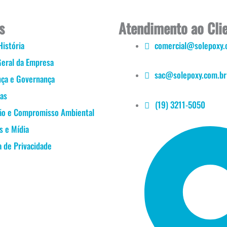
s
Atendimento ao Cli
História
comercial@solepoxy.
Geral da Empresa
sac@solepoxy.com.br
nça e Governança
ras
(19) 3211-5050
ão e Compromisso Ambiental
s e Mídia
a de Privacidade