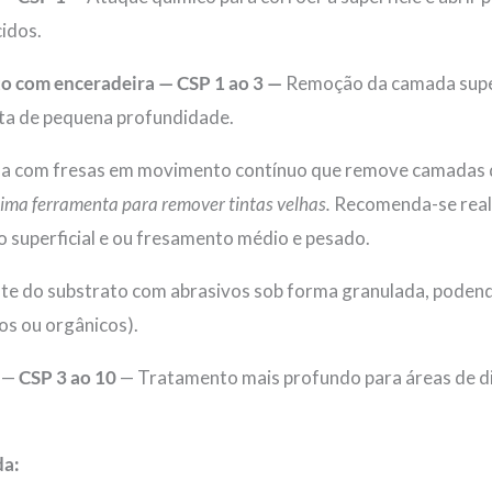
idos.
o com enceradeira — CSP 1 ao 3 —
Remoção da camada super
a de pequena profundidade.
a com fresas em movimento contínuo que remove camadas 
ótima ferramenta para remover tintas velhas.
Recomenda-se reali
 superficial e ou fresamento médio e pesado.
e do substrato com abrasivos sob forma granulada, podendo
cos ou orgânicos).
—
CSP 3 ao 10
— Tratamento mais profundo para áreas de difí
da: