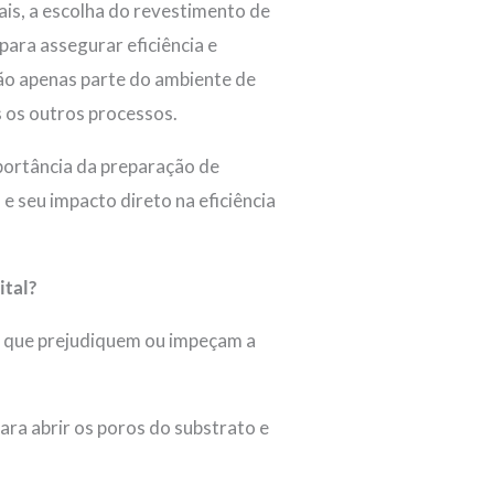
is, a escolha do revestimento de
m
para assegurar eficiência e
são apenas parte do ambiente de
s os outros processos.
mportância da preparação de
 e seu impacto direto na eficiência
ital?
s que prejudiquem ou impeçam a
ara abrir os poros do substrato e