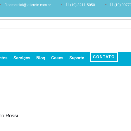
comercial@laticrete.com.br
(19) 3211-5050
(19) 9977
CONTATO
ntos
Serviços
Blog
Cases
Suporte
no Rossi