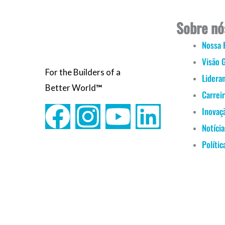
Sobre nó
Nossa 
Visão 
For the Builders of a
Lidera
Better World
™
Carrei
F
I
Y
L
Inovaç
Notícia
a
n
o
i
Polític
c
s
u
n
e
t
t
k
b
a
u
e