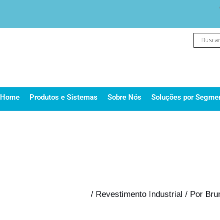
Ir
para
o
conteúdo
Home
Produtos e Sistemas
Sobre Nós
Soluções por Segme
/
Revestimento Industrial
/ Por
Bru