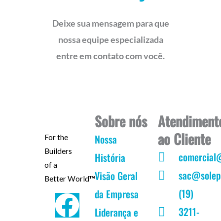
Deixe sua mensagem para que
nossa equipe especializada
entre em contato com você.
Sobre nós
Atendiment
ao Cliente
Nossa
For the
Builders
comercial
História
of a
sac@solep
Visão Geral
Better World
™
(19)
da Empresa
F
I
Y
L
3211-
Liderança e