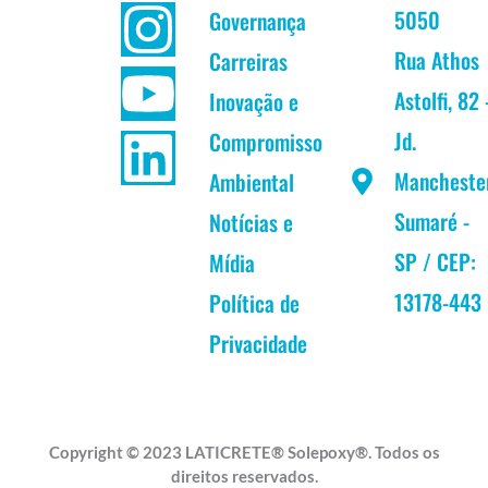
a
n
o
i
5050
Governança
c
s
u
n
Rua Athos
Carreiras
Astolfi, 82 
Inovação e
e
t
t
k
Jd.
Compromisso
b
a
u
e
Mancheste
Ambiental
Sumaré -
Notícias e
o
g
b
d
SP / CEP:
Mídia
o
r
e
i
13178-443
Política de
k
a
n
Privacidade
m
Copyright © 2023 LATICRETE® Solepoxy®. Todos os
direitos reservados.