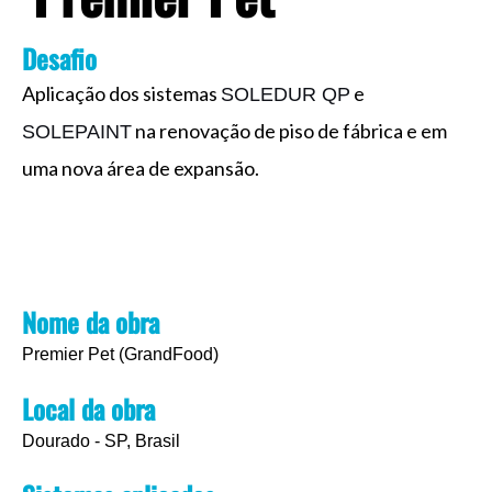
o
i
e
r
k
n
a
Desafio
Aplicação dos sistemas
e
SOLEDUR QP
m
na renovação de piso de fábrica e em
SOLEPAINT
uma nova área de expansão.
Nome da obra
Premier Pet (GrandFood)
Local da obra
Dourado - SP, Brasil