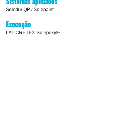
Sistemas aplicados
Soledur QP / Solepaint
Execução
LATICRETE® Solepoxy®