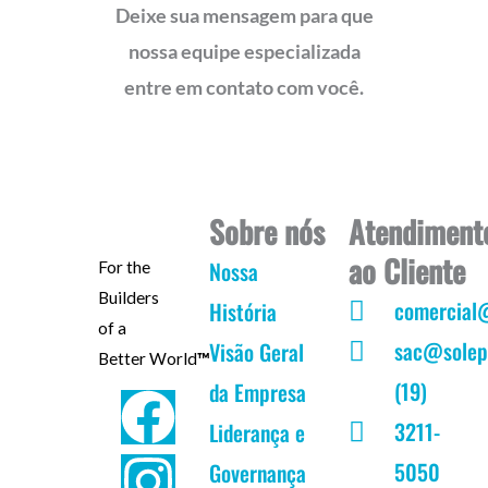
Deixe sua mensagem para que
nossa equipe especializada
entre em contato com você.
Sobre nós
Atendiment
ao Cliente
Nossa
For the
Builders
comercial
História
of a
sac@solep
Visão Geral
Better World
™
(19)
da Empresa
F
I
Y
L
3211-
Liderança e
a
n
o
i
5050
Governança