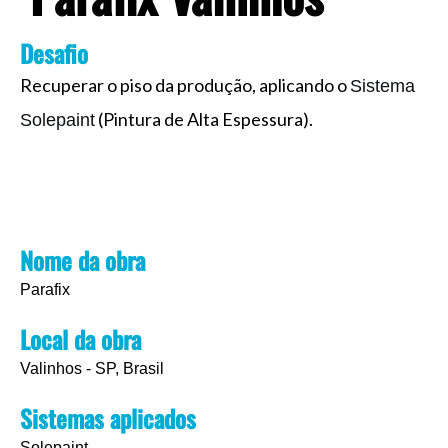
o
i
e
r
k
n
a
Desafio
Recuperar o piso da produção, aplicando o
Sistema
m
(Pintura de Alta Espessura).
Solepaint
Nome da obra
Parafix
Local da obra
Valinhos - SP, Brasil
Sistemas aplicados
Solepaint