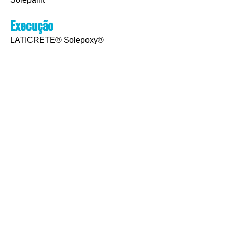
Execução
LATICRETE® Solepoxy®