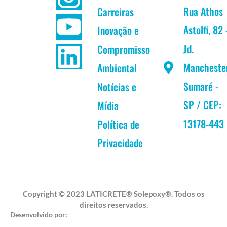
c
s
u
n
Rua Athos
Carreiras
Astolfi, 82 
Inovação e
e
t
t
k
Jd.
Compromisso
b
a
u
e
Mancheste
Ambiental
Sumaré -
Notícias e
o
g
b
d
SP / CEP:
Mídia
o
r
e
i
13178-443
Política de
k
a
n
Privacidade
m
Copyright © 2023 LATICRETE® Solepoxy®. Todos os
direitos reservados.
Desenvolvido por: