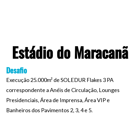
o
i
e
r
k
n
a
m
Estádio do Maracanã
Desafio
Execução 25.000m² de SOLEDUR Flakes 3 PA
correspondente a Anéis de Circulação, Lounges
Presidenciais, Área de Imprensa, Área VIP e
Banheiros dos Pavimentos 2, 3, 4 e 5.