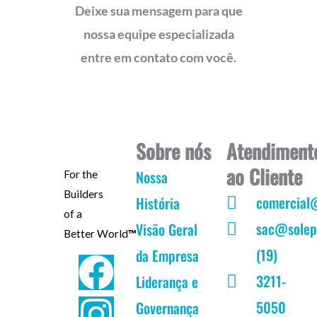
Deixe sua mensagem para que
nossa equipe especializada
entre em contato com você.
Sobre nós
Atendiment
ao Cliente
Nossa
For the
Builders
comercial
História
of a
sac@solep
Visão Geral
Better World
™
(19)
da Empresa
F
I
Y
L
3211-
Liderança e
a
n
o
i
5050
Governança