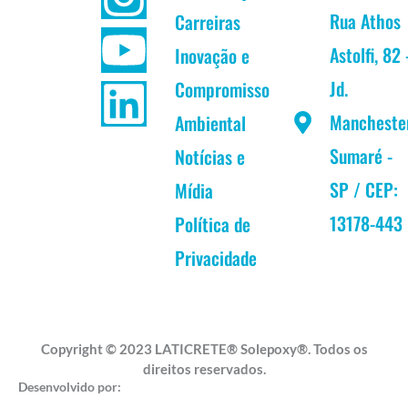
c
s
u
n
Rua Athos
Carreiras
Astolfi, 82 
Inovação e
e
t
t
k
Jd.
Compromisso
b
a
u
e
Mancheste
Ambiental
Sumaré -
Notícias e
o
g
b
d
SP / CEP:
Mídia
o
r
e
i
13178-443
Política de
k
a
n
Privacidade
m
Copyright © 2023 LATICRETE® Solepoxy®. Todos os
direitos reservados.
Desenvolvido por: