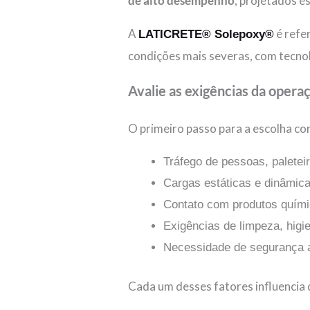
de alto desempenho
, projetados e
A
é refe
LATICRETE® Solepoxy®
condições mais severas, com tecnolo
Avalie as exigências da opera
O primeiro passo para a escolha co
Tráfego de pessoas, paletei
Cargas estáticas e dinâmic
Contato com produtos quími
Exigências de limpeza, higie
Necessidade de segurança a
Cada um desses fatores influencia