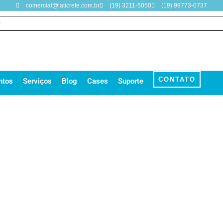
comercial@laticrete.com.br
(19) 3211-5050
(19) 99773-0737
CONTATO
ntos
Serviços
Blog
Cases
Suporte