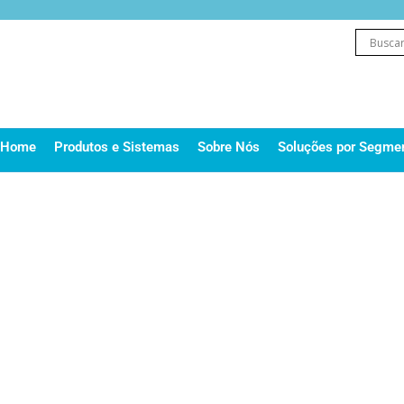
Ir
para
o
conteúdo
Home
Produtos e Sistemas
Sobre Nós
Soluções por Segme