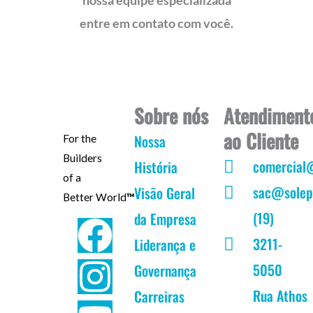
nossa equipe especializada
entre em contato com você.
Sobre nós
Atendiment
ao Cliente
Nossa
For the
Builders
comercial
História
of a
sac@solep
Visão Geral
Better World
™
(19)
da Empresa
F
I
Y
L
3211-
Liderança e
a
n
o
i
5050
Governança
c
s
u
n
Rua Athos
Carreiras