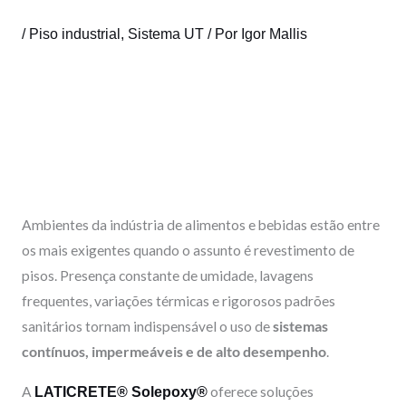
o
i
e
r
k
n
a
/
Piso industrial
,
Sistema UT
/ Por
Igor Mallis
m
Ambientes da indústria de alimentos e bebidas estão entre
os mais exigentes quando o assunto é revestimento de
pisos. Presença constante de umidade, lavagens
frequentes, variações térmicas e rigorosos padrões
sanitários tornam indispensável o uso de
sistemas
contínuos, impermeáveis e de alto desempenho
.
A
oferece soluções
LATICRETE® Solepoxy®