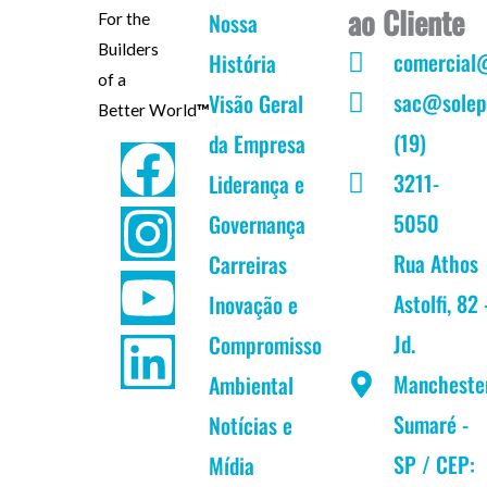
ao Cliente
Nossa
For the
Builders
comercial
História
of a
sac@solep
Visão Geral
Better World
™
(19)
da Empresa
F
I
Y
L
3211-
Liderança e
a
n
o
i
5050
Governança
c
s
u
n
Rua Athos
Carreiras
Astolfi, 82 
Inovação e
e
t
t
k
Jd.
Compromisso
b
a
u
e
Mancheste
Ambiental
Sumaré -
Notícias e
o
g
b
d
SP / CEP:
Mídia