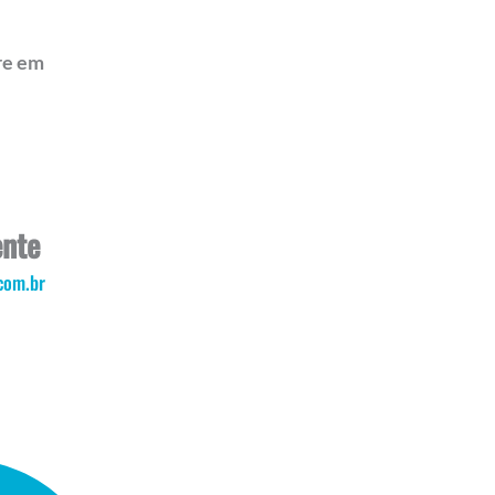
re em
ente
com.br