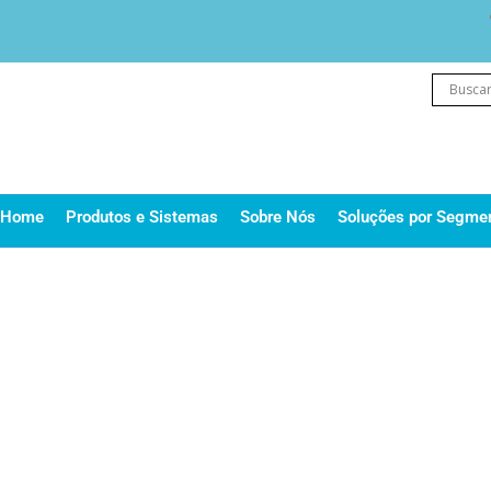
Ir
para
o
conteúdo
Home
Produtos e Sistemas
Sobre Nós
Soluções por Segme