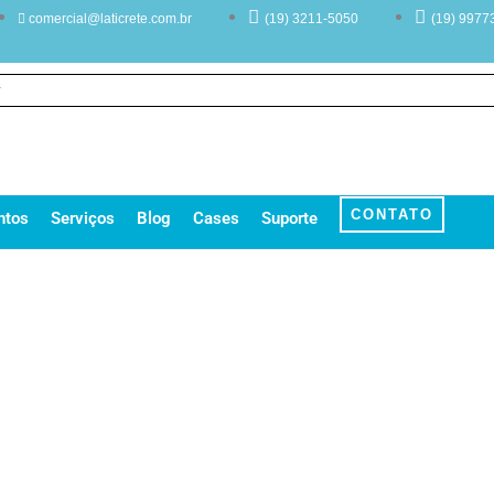
comercial@laticrete.com.br
(19) 3211-5050
(19) 9977
CONTATO
ntos
Serviços
Blog
Cases
Suporte