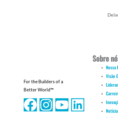
Deix
Sobre nó
Nossa 
Visão 
For the Builders of a
Lidera
Better World
™
Carrei
F
I
Y
L
Inovaç
Notícia
a
n
o
i