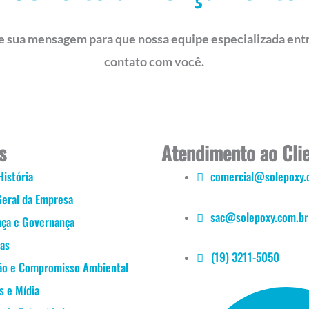
e sua mensagem para que nossa equipe especializada ent
contato com você.
s
Atendimento ao Cli
História
comercial@solepoxy.
Geral da Empresa
sac@solepoxy.com.br
nça e Governança
ras
(19) 3211-5050
ão e Compromisso Ambiental
s e Mídia