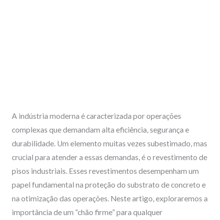
o
i
e
r
k
n
a
m
A indústria moderna é caracterizada por operações
complexas que demandam alta eficiência, segurança e
durabilidade. Um elemento muitas vezes subestimado, mas
crucial para atender a essas demandas, é o revestimento de
pisos industriais. Esses revestimentos desempenham um
papel fundamental na proteção do substrato de concreto e
na otimização das operações. Neste artigo, exploraremos a
importância de um “chão firme” para qualquer