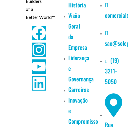
Builders
História
of a
comercial
Visão
Better World
™
Geral
F
I
Y
L
da
sac@solep
a
n
o
i
Empresa
c
s
u
n
Liderança
(19)
e
3211-
e
t
t
k
Governança
5050
b
a
u
e
Carreiras
Inovação
o
g
b
d
e
o
r
e
i
Compromisso
Rua