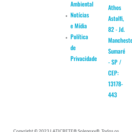
k
a
n
Ambiental
Athos
Notícias
m
Astolfi,
e Mídia
82 - Jd.
Política
Manchest
de
Sumaré
Privacidade
- SP /
CEP:
13178-
443
Copyright © 2023 LATICRETE® Solepoxy®. Todos os