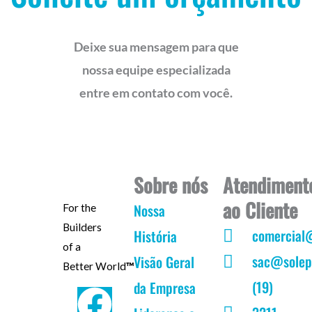
Deixe sua mensagem para que
nossa equipe especializada
entre em contato com você.
Sobre nós
Atendiment
ao Cliente
Nossa
For the
Builders
comercial
História
of a
sac@solep
Visão Geral
Better World
™
(19)
da Empresa
F
I
Y
L