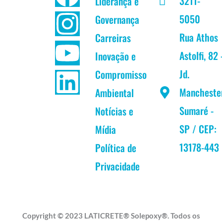
3211-
Liderança e
a
n
o
i
5050
Governança
c
s
u
n
Rua Athos
Carreiras
Astolfi, 82 
Inovação e
e
t
t
k
Jd.
Compromisso
b
a
u
e
Mancheste
Ambiental
Sumaré -
Notícias e
o
g
b
d
SP / CEP:
Mídia
o
r
e
i
13178-443
Política de
k
a
n
Privacidade
m
Copyright © 2023 LATICRETE® Solepoxy®. Todos os