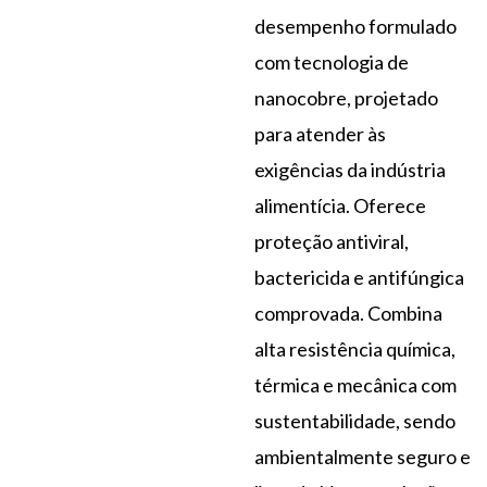
o
i
e
r
desempenho formulado
k
n
a
com tecnologia de
m
nanocobre, projetado
para atender às
exigências da indústria
alimentícia. Oferece
proteção antiviral,
bactericida e antifúngica
comprovada. Combina
alta resistência química,
térmica e mecânica com
sustentabilidade, sendo
ambientalmente seguro e