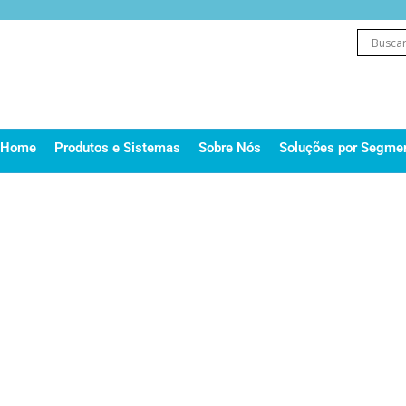
Ir
para
o
conteúdo
Home
Produtos e Sistemas
Sobre Nós
Soluções por Segme