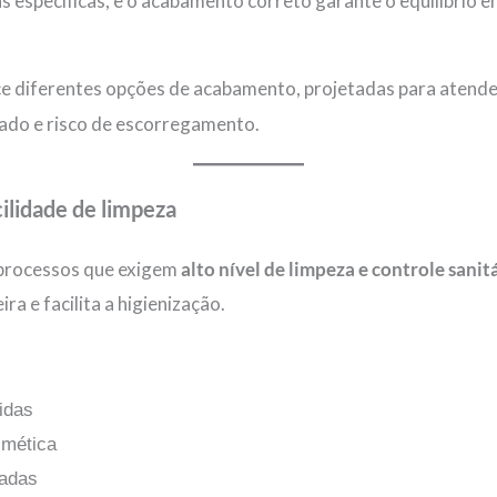
as específicas, e o acabamento correto garante o equilíbrio 
e diferentes opções de acabamento, projetadas para atend
sado e risco de escorregamento.
cilidade de limpeza
 processos que exigem
alto nível de limpeza e controle sanit
ra e facilita a higienização.
bidas
smética
ladas