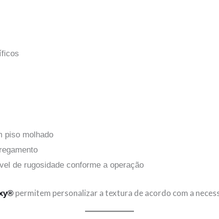
íficos
 piso molhado
rregamento
nível de rugosidade conforme a operação
permitem personalizar a textura de acordo com a neces
xy®