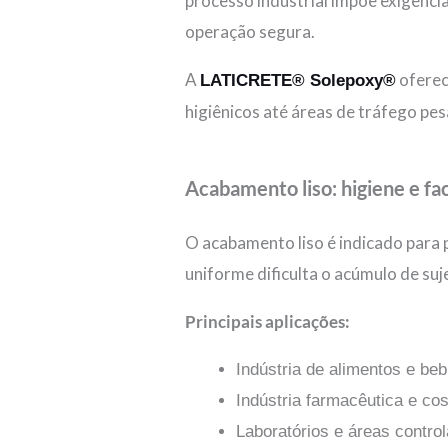
processo industrial impõe exigênci
operação segura.
A
oferec
LATICRETE® Solepoxy®
higiênicos até áreas de tráfego pe
Acabamento liso: higiene e fa
O acabamento liso é indicado para
uniforme dificulta o acúmulo de sujei
Principais aplicações:
Indústria de alimentos e be
Indústria farmacêutica e co
Laboratórios e áreas contro