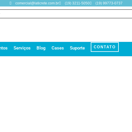
comercial@laticrete.com.br
(19) 3211-5050
(19) 99773-0737
CONTATO
ntos
Serviços
Blog
Cases
Suporte