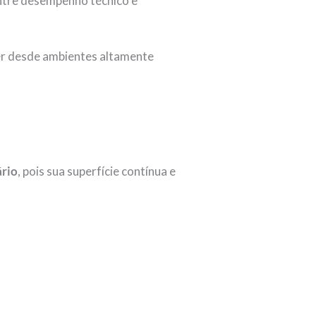
entre desempenho técnico e
er desde ambientes altamente
ário
, pois sua superfície contínua e