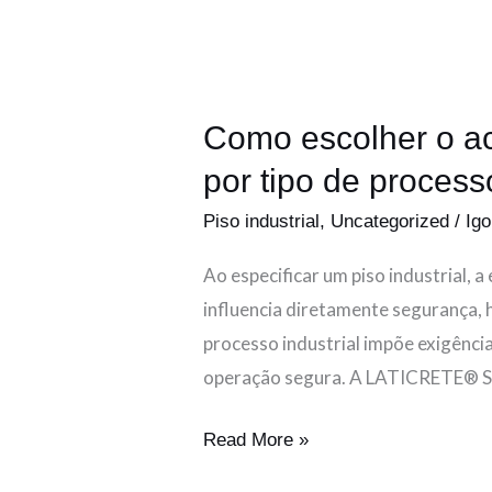
de
processo.
Como escolher o aca
por tipo de process
Piso industrial
,
Uncategorized
/
Igo
Ao especificar um piso industrial,
influencia diretamente segurança, 
processo industrial impõe exigênci
operação segura. A LATICRETE® S
Read More »