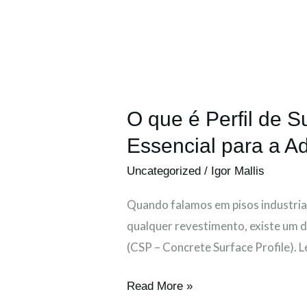
e
por
que
Ele
é
Essencial
O que é Perfil de S
para
Essencial para a Ad
a
Uncategorized
/
Igor Mallis
Aderência
dos
Quando falamos em pisos industriai
Pisos
qualquer revestimento, existe um de
Industriais.
(CSP – Concrete Surface Profile). Le
Read More »