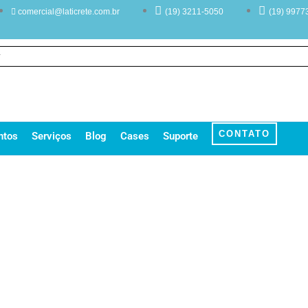
comercial@laticrete.com.br
(19) 3211-5050
(19) 9977
CONTATO
ntos
Serviços
Blog
Cases
Suporte