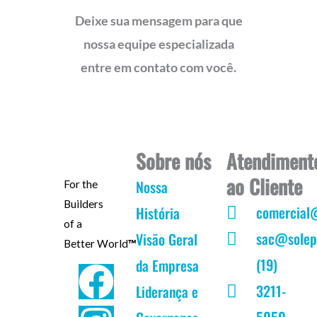
Deixe sua mensagem para que
nossa equipe especializada
entre em contato com você.
Sobre nós
Atendiment
ao Cliente
Nossa
For the
Builders
comercial
História
of a
sac@solep
Visão Geral
Better World
™
(19)
da Empresa
F
I
Y
L
3211-
Liderança e
a
n
o
i
5050