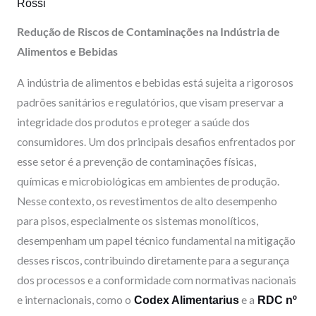
o
i
e
r
Rossi
k
n
a
Redução de Riscos de Contaminações na Indústria de
Alimentos e Bebidas
m
A indústria de alimentos e bebidas está sujeita a rigorosos
padrões sanitários e regulatórios, que visam preservar a
integridade dos produtos e proteger a saúde dos
consumidores. Um dos principais desafios enfrentados por
esse setor é a prevenção de contaminações físicas,
químicas e microbiológicas em ambientes de produção.
Nesse contexto, os revestimentos de alto desempenho
para pisos, especialmente os sistemas monolíticos,
desempenham um papel técnico fundamental na mitigação
desses riscos, contribuindo diretamente para a segurança
dos processos e a conformidade com normativas nacionais
e internacionais, como o
e a
Codex Alimentarius
RDC nº