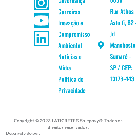
Governança
c
s
u
n
Rua Athos
Carreiras
Astolfi, 82 
Inovação e
e
t
t
k
Jd.
Compromisso
b
a
u
e
Mancheste
Ambiental
Sumaré -
Notícias e
o
g
b
d
SP / CEP:
Mídia
o
r
e
i
13178-443
Política de
k
a
n
Privacidade
m
Copyright © 2023 LATICRETE® Solepoxy®. Todos os
direitos reservados.
Desenvolvido por: