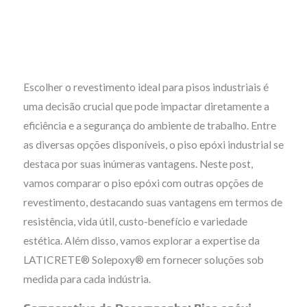
o
i
e
r
k
n
a
m
Escolher o revestimento ideal para pisos industriais é
uma decisão crucial que pode impactar diretamente a
eficiência e a segurança do ambiente de trabalho. Entre
as diversas opções disponíveis, o piso epóxi industrial se
destaca por suas inúmeras vantagens. Neste post,
vamos comparar o piso epóxi com outras opções de
revestimento, destacando suas vantagens em termos de
resistência, vida útil, custo-benefício e variedade
estética. Além disso, vamos explorar a expertise da
LATICRETE® Solepoxy® em fornecer soluções sob
medida para cada indústria.