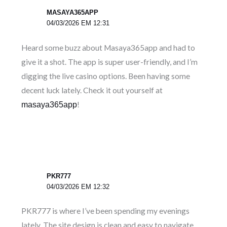
MASAYA365APP
04/03/2026 EM 12:31
Heard some buzz about Masaya365app and had to
give it a shot. The app is super user-friendly, and I’m
digging the live casino options. Been having some
decent luck lately. Check it out yourself at
!
masaya365app
PKR777
04/03/2026 EM 12:32
PKR777 is where I’ve been spending my evenings
lately. The site design is clean and easy to navigate,