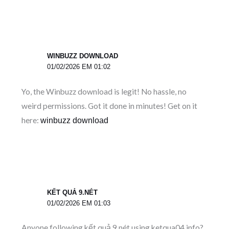
WINBUZZ DOWNLOAD
01/02/2026 EM 01:02
Yo, the Winbuzz download is legit! No hassle, no
weird permissions. Got it done in minutes! Get on it
here:
winbuzz download
KẾT QUẢ 9.NÉT
01/02/2026 EM 01:03
Anyone following kết quả 9.nét using ketqua04.info?