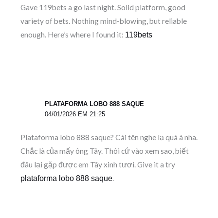
Gave 119bets a go last night. Solid platform, good
variety of bets. Nothing mind-blowing, but reliable
enough. Here’s where I found it:
119bets
PLATAFORMA LOBO 888 SAQUE
04/01/2026 EM 21:25
Plataforma lobo 888 saque? Cái tên nghe lạ quá à nha.
Chắc là của mấy ông Tây. Thôi cứ vào xem sao, biết
đâu lại gặp được em Tây xinh tươi. Give it a try
.
plataforma lobo 888 saque