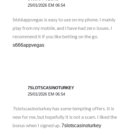
25/01/2026 EM 06:54
S666appvegas is easy to use on my phone. I mainly
play from my mobile, and I have had zero issues. I
recommend it if you like betting on the go.
s666appvegas
7SLOTSCASINOTURKEY
25/01/2026 EM 06:54
7slotscasinoturkey has some tempting offers. It is
new for me, but hopefully it is not a scam. I liked the
bonus when I signed up.
7slotscasinoturkey