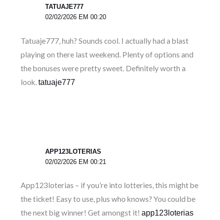
TATUAJE777
02/02/2026 EM 00:20
Tatuaje777, huh? Sounds cool. I actually had a blast
playing on there last weekend. Plenty of options and
the bonuses were pretty sweet. Definitely worth a
look.
tatuaje777
APP123LOTERIAS
02/02/2026 EM 00:21
App123loterias – if you’re into lotteries, this might be
the ticket! Easy to use, plus who knows? You could be
the next big winner! Get amongst it!
app123loterias