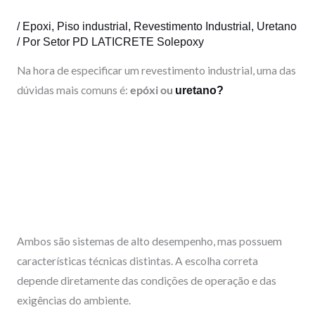
o
i
e
r
k
n
a
/
Epoxi
,
Piso industrial
,
Revestimento Industrial
,
Uretano
/ Por
Setor PD LATICRETE Solepoxy
m
Na hora de especificar um revestimento industrial, uma das
dúvidas mais comuns é:
epóxi ou
uretano?
Ambos são sistemas de alto desempenho, mas possuem
características técnicas distintas. A escolha correta
depende diretamente das condições de operação e das
exigências do ambiente.