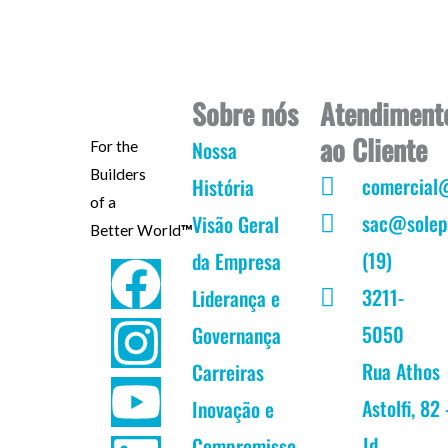
Sobre nós
Atendiment
ao Cliente
Nossa
For the
Builders
comercial
História
of a
sac@solep
Visão Geral
Better World
™
(19)
da Empresa
F
I
Y
L
3211-
Liderança e
a
n
o
i
5050
Governança
c
s
u
n
Rua Athos
Carreiras
Astolfi, 82 
Inovação e
e
t
t
k
Jd.
Compromisso