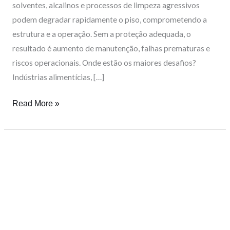
solventes, alcalinos e processos de limpeza agressivos
podem degradar rapidamente o piso, comprometendo a
estrutura e a operação. Sem a proteção adequada, o
resultado é aumento de manutenção, falhas prematuras e
riscos operacionais. Onde estão os maiores desafios?
Indústrias alimentícias, […]
Read More »
Piso
Epóxi
ou
Uretano:
Qual
a