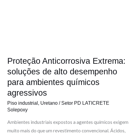
o
i
e
r
Proteção
Anticorrosiva
k
n
a
Extrema:
m
soluções
de
alto
desempenho
Proteção Anticorrosiva Extrema:
para
ambientes
soluções de alto desempenho
químicos
para ambientes químicos
agressivos
agressivos
Piso industrial
,
Uretano
/
Setor PD LATICRETE
Solepoxy
Ambientes industriais expostos a agentes químicos exigem
muito mais do que um revestimento convencional. Ácidos,