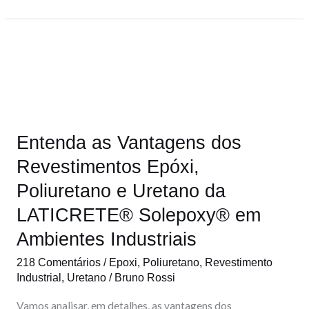
Entenda
as
Vantagens
dos
Revestimentos
Entenda as Vantagens dos
Epóxi,
Poliuretano
Revestimentos Epóxi,
e
Poliuretano e Uretano da
Uretano
LATICRETE® Solepoxy® em
da
Ambientes Industriais
LATICRETE®
Solepoxy®
218 Comentários
/
Epoxi
,
Poliuretano
,
Revestimento
em
Industrial
,
Uretano
/
Bruno Rossi
Ambientes
Vamos analisar, em detalhes, as vantagens dos