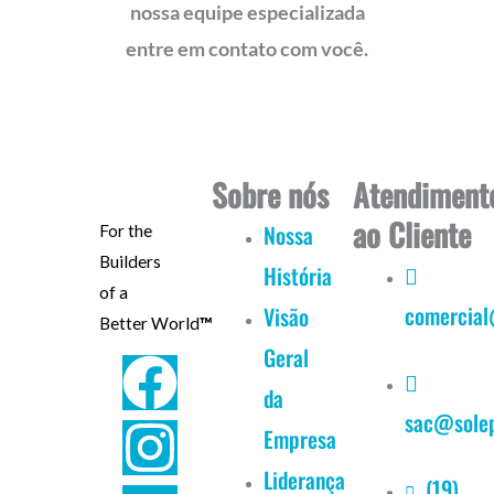
nossa equipe especializada
entre em contato com você.
Sobre nós
Atendiment
ao Cliente
Nossa
For the
Builders
História
of a
comercial
Visão
Better World
™
Geral
F
I
Y
L
da
sac@solep
a
n
o
i
Empresa
c
s
u
n
Liderança
(19)