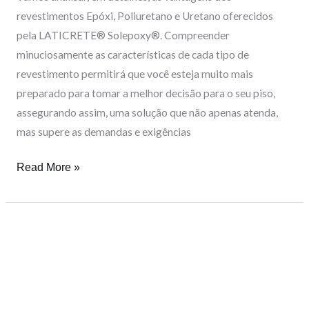
Industriais
revestimentos Epóxi, Poliuretano e Uretano oferecidos
pela LATICRETE® Solepoxy®. Compreender
minuciosamente as características de cada tipo de
revestimento permitirá que você esteja muito mais
preparado para tomar a melhor decisão para o seu piso,
assegurando assim, uma solução que não apenas atenda,
mas supere as demandas e exigências
Read More »
Guia
Completo
sobre
Revestimentos
Epóxi,