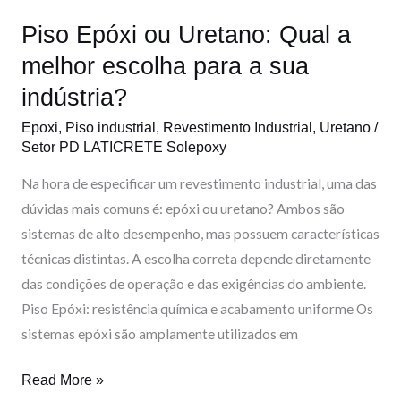
melhor
Piso Epóxi ou Uretano: Qual a
escolha
para
melhor escolha para a sua
a
indústria?
sua
Epoxi
,
Piso industrial
,
Revestimento Industrial
,
Uretano
/
indústria?
Setor PD LATICRETE Solepoxy
Na hora de especificar um revestimento industrial, uma das
dúvidas mais comuns é: epóxi ou uretano? Ambos são
sistemas de alto desempenho, mas possuem características
técnicas distintas. A escolha correta depende diretamente
das condições de operação e das exigências do ambiente.
Piso Epóxi: resistência química e acabamento uniforme Os
sistemas epóxi são amplamente utilizados em
Read More »