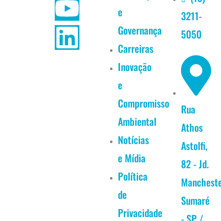
e
3211-
e
t
t
k
Governança
5050
b
a
u
e
Carreiras
Inovação
o
g
b
d
e
o
r
e
i
Compromisso
Rua
k
a
n
Ambiental
Athos
Notícias
m
Astolfi,
e Mídia
82 - Jd.
Política
Manchest
de
Sumaré
Privacidade
- SP /