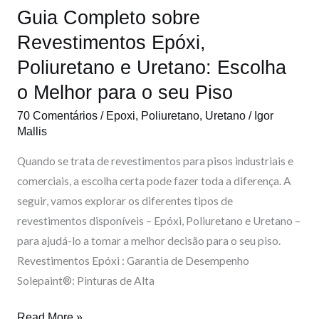
Guia Completo sobre
Poliuretano
e
Revestimentos Epóxi,
Uretano:
Poliuretano e Uretano: Escolha
Escolha
o Melhor para o seu Piso
o
Melhor
70 Comentários
/
Epoxi
,
Poliuretano
,
Uretano
/
Igor
Mallis
para
o
Quando se trata de revestimentos para pisos industriais e
seu
comerciais, a escolha certa pode fazer toda a diferença. A
Piso
seguir, vamos explorar os diferentes tipos de
revestimentos disponíveis – Epóxi, Poliuretano e Uretano –
para ajudá-lo a tomar a melhor decisão para o seu piso.
Revestimentos Epóxi : Garantia de Desempenho
Solepaint®: Pinturas de Alta
Read More »