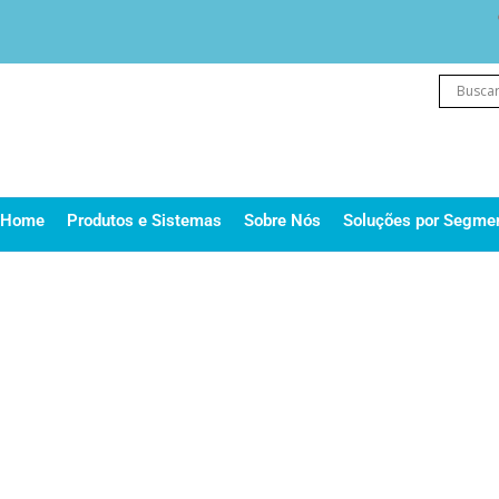
Ir
para
o
conteúdo
Home
Produtos e Sistemas
Sobre Nós
Soluções por Segme