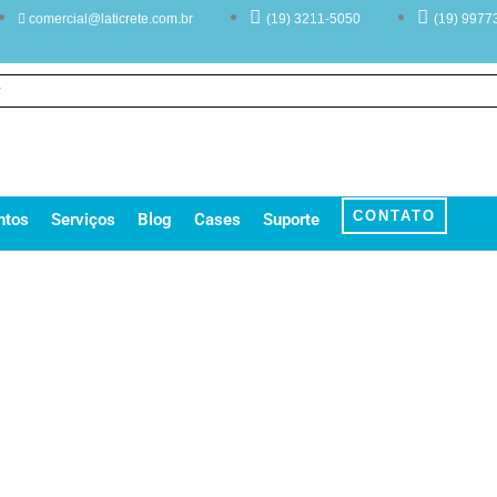
comercial@laticrete.com.br
(19) 3211-5050
(19) 9977
CONTATO
ntos
Serviços
Blog
Cases
Suporte