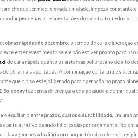
ortam choque térmico, elevada umidade, limpeza constante e
comodar pequenas movimentações do substrato, reduzindo o 
em
obras rápidas de dezembro
, o tempo de cura e liberação 
m excelente revestimento se ele não estiver pronto para uso 
de cura rápida quanto os sistemas poliuretano de alto 
óxi
s de obra mais apertadas. A combinação certa entre sistema
ante que o piso esteja liberado para operação no prazo plane
E Solepoxy
faz tanta diferença: a equipe ajuda a definir qual
a.
é o equilíbrio entre
prazos, custos e durabilidade
. Em uma an
é bastante atrativo quando há pressão por orçamento. No en
co, lavagem pesada diária ou choque térmico ele pode exigi