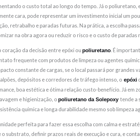
umentando o custo total ao longo do tempo. Já o poliuretano, 
ente cara, pode representar um investimento inicial um po
ção, retrabalho e paradas futuras. Na prática, a escolha pas
omizar na obra agora ou reduzir o risco e o custo de paradas
 o coração da decisão entre epóxi ou
. É importan
poliuretano
ntato frequente com produtos de limpeza ou agentes químico
mpacto constante de cargas, se o local passará por grandes
galpões, depósitos e corredores de tráfego intenso, o
d
epóxi
mance, boa estética e ótima relação custo-benefício. Já em
lavagem e higienização, o
tende a 
poliuretano da Solepoxy
esistência química e longa durabilidade mesmo sob limpeza ag
nidade perfeita para fazer essa escolha com calma e estraté
o substrato, definir prazos reais de execução e cura, e cont