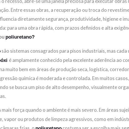
o recesso, abre-se uma janela preciosa para executar obras 
ão. Entre essas obras, a recuperação ou troca do revestime
fluencia diretamente segurança, produtividade, higiene e im
da: para uma obra rápida, com prazos definidos e alta exigê
ou
poliuretano?
são sistemas consagrados para pisos industriais, mas cada
o
é amplamente conhecido pela excelente aderência ao con
póxi
a muito bem em áreas de produção seca, logística, corredor
agressão química é moderada e controlada. Em muitos casos,
ando se busca um piso de alto desempenho, visualmente orga
as.
mais força quando o ambiente é mais severo. Em áreas sujei
, vapor ou produtos de limpeza agressivos, como em indústr
e câmaras frias, o
costuma ser a escolha mais seg
poliuretano