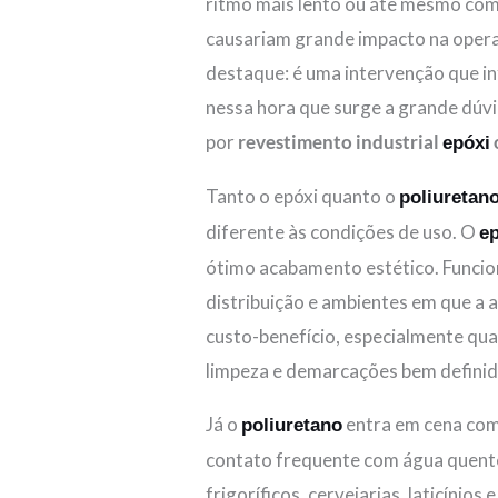
ritmo mais lento ou até mesmo com 
causariam grande impacto na operaç
destaque: é uma intervenção que in
nessa hora que surge a grande dúvi
por
revestimento industrial
epóxi
Tanto o epóxi quanto o
poliuretan
diferente às condições de uso. O
e
ótimo acabamento estético. Funcion
distribuição e ambientes em que a 
custo-benefício, especialmente qu
limpeza e demarcações bem definid
Já o
entra em cena com 
poliuretano
contato frequente com água quente
frigoríficos, cervejarias, laticínios 